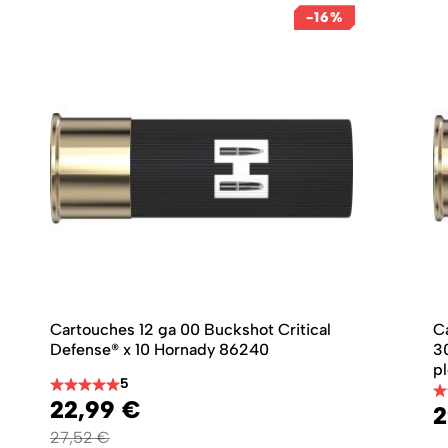
-16%
Cartouches 12 ga 00 Buckshot Critical
C
Defense® x 10 Hornady 86240
3
p
5
Prix spécial
22,99 €
2
27,52 €