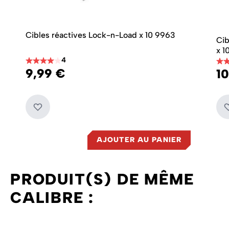
Cibles réactives Lock-n-Load x 10 9963
Cib
x 
4
9,99 €
10
AJOUTER AU PANIER
PRODUIT(S) DE MÊME
CALIBRE :