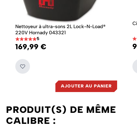
C
Nettoyeur à ultra-sons 2L Lock-N-Load®
220V Hornady 043321
5
9
169,99 €
AJOUTER AU PANIER
PRODUIT(S) DE MÊME
CALIBRE :