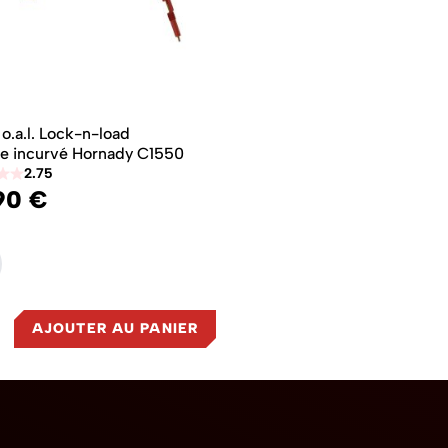
o.a.l. Lock-n-load
e incurvé Hornady C1550
2.75
90 €
AJOUTER AU PANIER