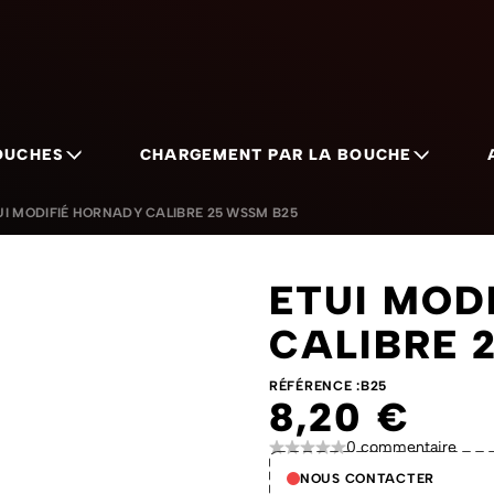
OUCHES
CHARGEMENT PAR LA BOUCHE
ategory
or Ogives category
Show submenu for Cartouches category
Show sub
UI MODIFIÉ HORNADY CALIBRE 25 WSSM B25
ETUI MOD
CALIBRE 
RÉFÉRENCE :
B25
8,20 €
0 commentaire
NOUS CONTACTER