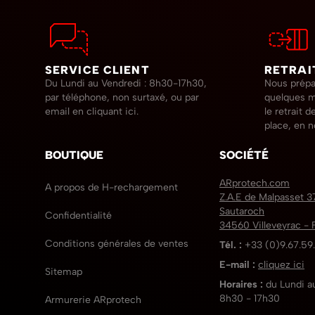
SERVICE CLIENT
RETRAI
Du Lundi au Vendredi : 8h30-17h30,
Nous prép
par téléphone, non surtaxé,
ou par
quelques m
email en cliquant ici.
le retrait 
place, en n
BOUTIQUE
SOCIÉTÉ
ARprotech.com
A propos de H-rechargement
Z.A.E de Malpasset 3
Sautaroch
Confidentialité
34560 Villeveyrac 
Conditions générales de ventes
Tél. :
+33 (0)9.67.59
E-mail :
cliquez ici
Sitemap
Horaires :
du Lundi a
8h30 - 17h30
Armurerie ARprotech