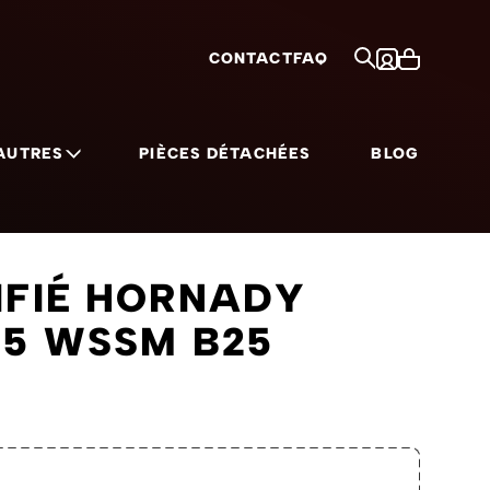
CONTACT
FAQ
AUTRES
PIÈCES DÉTACHÉES
BLOG
menu for Chargement par la bouche category
Show submenu for Autres category
IFIÉ HORNADY
25 WSSM B25