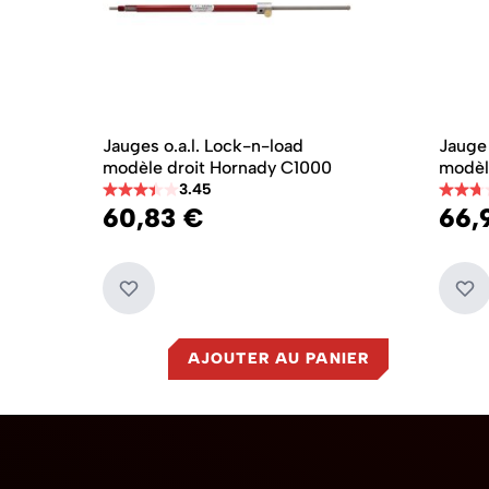
Jauges o.a.l. Lock-n-load
Jauge 
modèle droit Hornady C1000
modèl
3.45
60,83 €
66,
AJOUTER AU PANIER