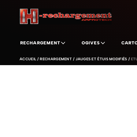
Aller au contenu
RECHARGEMENT
OGIVES
CART
Show submenu for Rechargement c
Show submenu f
ACCUEIL
/
RECHARGEMENT
/
JAUGES ET ÉTUIS MODIFIÉS
/
ET