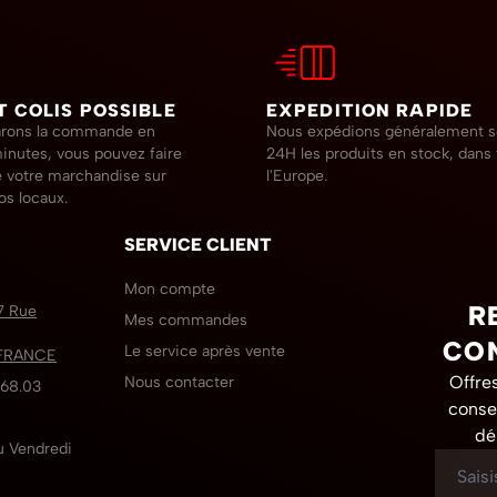
T COLIS POSSIBLE
EXPEDITION RAPIDE
arons la commande en
Nous expédions généralement 
inutes, vous pouvez faire
24H les produits en stock, dans
de votre marchandise sur
l'Europe.
os locaux.
SERVICE CLIENT
Mon compte
R
7 Rue
Mes commandes
CO
Le service après vente
- FRANCE
Offres
Nous contacter
.68.03
conse
dé
u Vendredi
Adresse