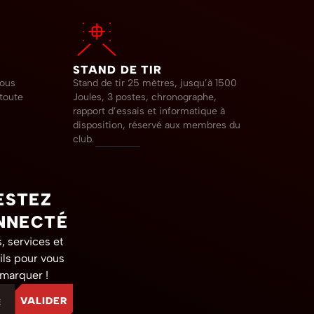
STAND DE TIR
sous
Stand de tir 25 mètres, jusqu’à 1500
 toute
Joules, 3 postes, chronographe,
rapport d’essais et informatique à
disposition, réservé aux membres du
club.
ESTEZ
NNECTÉ
, services et
ils pour vous
marquer !
 mail
VALIDER