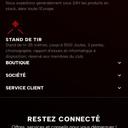
Nous expédions généralement sous 24H les produits en
stock, dans toute l'Europe.
STAND DE TIR
Stand de tir 25 mètres, jusqu’à 1500 Joules, 3 postes,
chronographe, rapport d’essais et informatique à
disposition, réservé aux membres du club.
BOUTIQUE
SOCIÉTÉ
SERVICE CLIENT
RESTEZ CONNECTÉ
Offres, services et conseils pour vous démarquer !