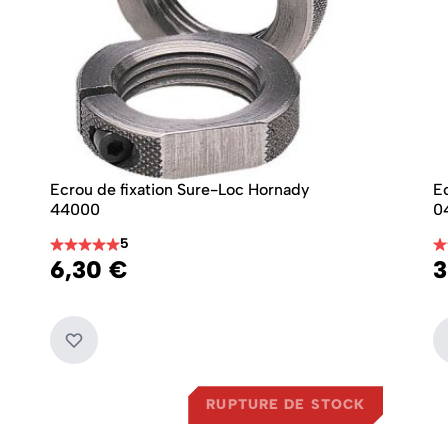
Ecrou de fixation Sure-Loc Hornady
E
44000
0
5
6,30 €
3
RUPTURE DE STOCK