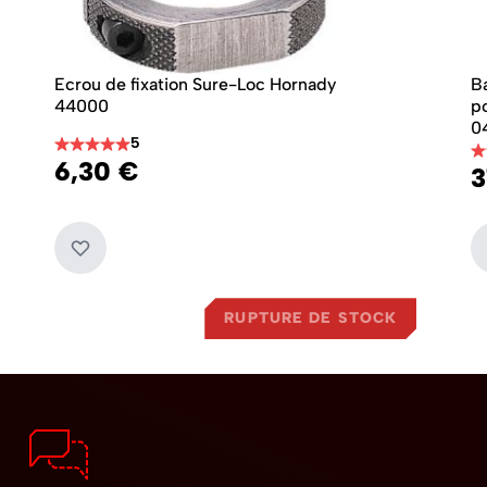
Ecrou de fixation Sure-Loc Hornady
B
44000
p
0
5
6,30 €
3
RUPTURE DE STOCK