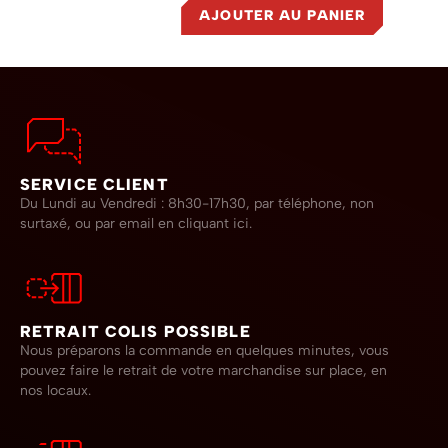
AJOUTER AU PANIER
SERVICE CLIENT
Du Lundi au Vendredi : 8h30-17h30, par téléphone, non
surtaxé,
ou par email en cliquant ici.
RETRAIT COLIS POSSIBLE
Nous préparons la commande en quelques minutes, vous
pouvez faire le retrait de votre marchandise sur place, en
nos locaux.