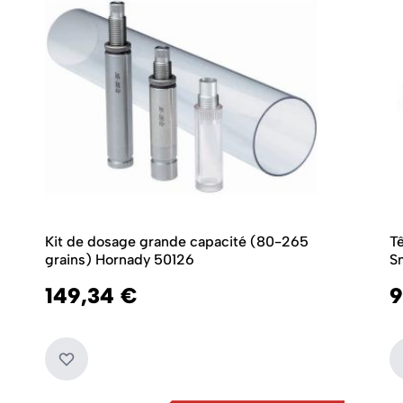
Kit de dosage grande capacité (80-265
T
grains) Hornady 50126
S
149,34 €
9