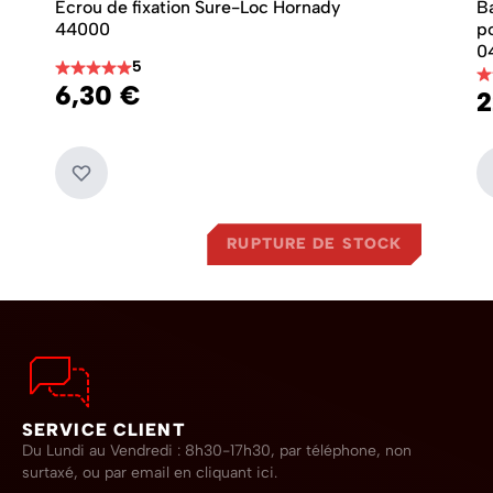
Ecrou de fixation Sure-Loc Hornady
B
44000
p
0
5
6,30 €
2
RUPTURE DE STOCK
SERVICE CLIENT
Du Lundi au Vendredi : 8h30-17h30, par téléphone, non
surtaxé,
ou par email en cliquant ici.